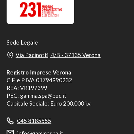
Sede Legale
Via Pacinotti, 4/B - 37135 Verona
Registro Imprese Verona
C.F. e P.IVA 01794990232
REA: VR197399
PEC: gamma.spa@pec.it
Capitale Sociale: Euro 200.000 i.v.
045 8185555
info@gammaspa.it