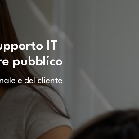
upporto IT
re pubblico
nale e del cliente