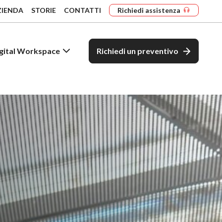
ZIENDA
STORIE
CONTATTI
Richiedi assistenza
gital Workspace
Richiedi un preventivo