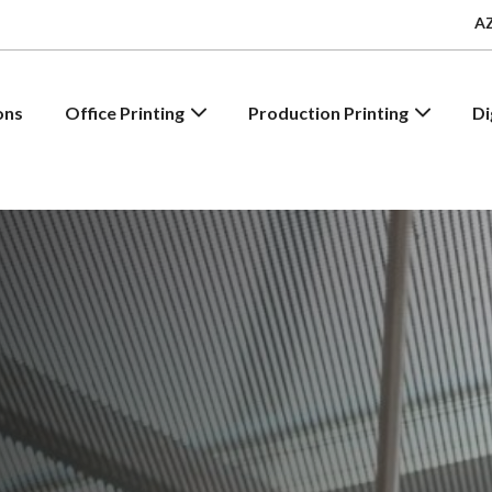
A
ons
Office Printing
Production Printing
Di