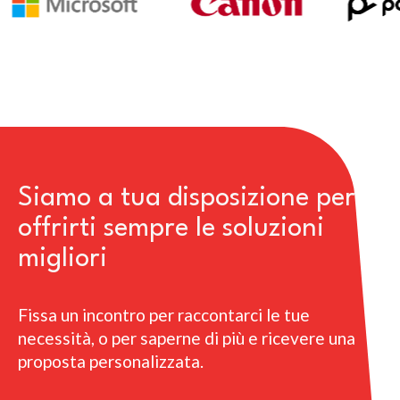
Siamo a tua disposizione per
offrirti sempre le soluzioni
migliori
Fissa un incontro per raccontarci le tue
necessità, o per saperne di più e ricevere una
proposta personalizzata.