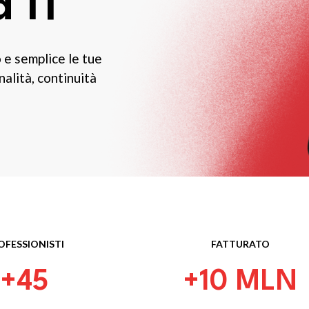
a IT
e semplice le tue
alità, continuità
OFESSIONISTI
FATTURATO
+45
+10 MLN