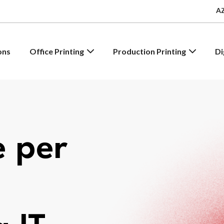
A
ons
Office Printing
Production Printing
Di
e per