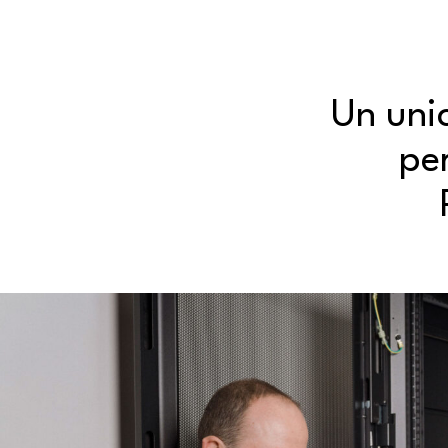
Un unic
per