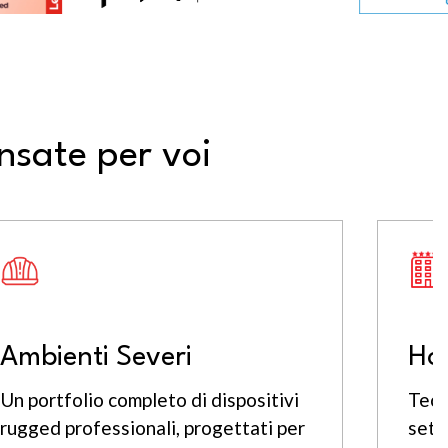
ensate per voi
Ambienti Severi
Hos
Un portfolio completo di dispositivi
Tecn
rugged professionali, progettati per
sett