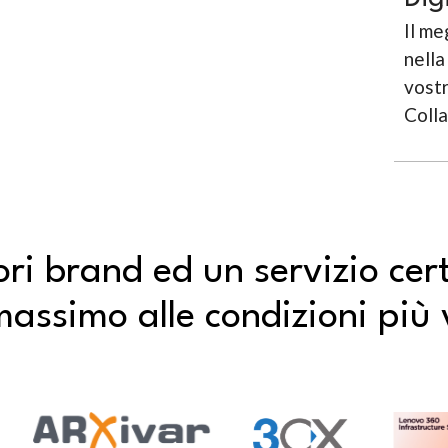
Il me
nell
vostr
Colla
ori brand ed un servizio cer
 massimo alle condizioni pi