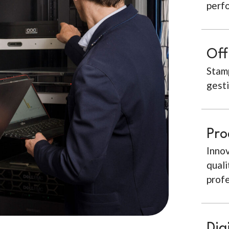
perf
Off
Stamp
gesti
Pro
Innov
quali
profe
Dig